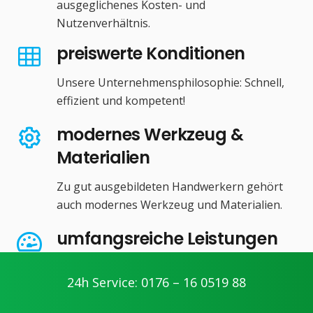
ausgeglichenes Kosten- und
Nutzenverhältnis.
preiswerte Konditionen
Unsere Unternehmensphilosophie: Schnell,
effizient und kompetent!
modernes Werkzeug &
Materialien
Zu gut ausgebildeten Handwerkern gehört
auch modernes Werkzeug und Materialien.
umfangsreiche Leistungen
Wir bieten Ihnen alle Serviceleistungen im
24h Service: 0176 – 16 0519 88
Bereich Haus- und Gebäudetechnik.