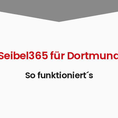
Seibel365 für Dortmun
So funktioniert´s